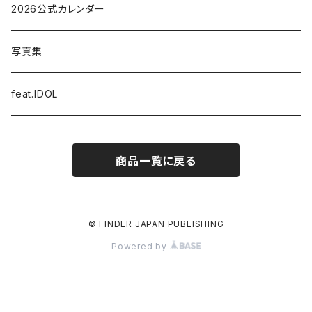
LOCATION PHOTO BOOK
2026公式カレンダー
STUDIO PHOTO BOOK
写真集
STYLE BOOK
feat.IDOL
MEMORIAL PHOTO BOOK
商品一覧に戻る
© FINDER JAPAN PUBLISHING
Powered by