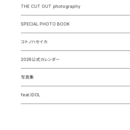
THE CUT OUT photography
MENS ARTIST
SPECIAL PHOTO BOOK
GIRLS ARTIST
LIVE PHOTO BOOK
コトノハセイカ
LOCATION PHOTO BOOK
2026公式カレンダー
STUDIO PHOTO BOOK
写真集
STYLE BOOK
feat.IDOL
MEMORIAL PHOTO BOOK