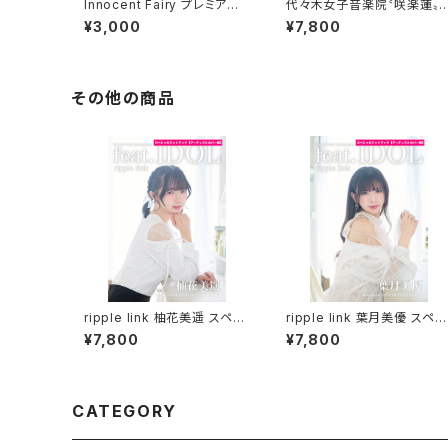
Innocent Fairy プレミアムフ
代々木女子音楽院〝咲楽蓮〟
ォトグッズパック
ペシャルフォトブック＆公式フ
¥3,000
¥7,800
ォトブック
その他の商品
ripple link 柚花美遥 スペシ
ripple link 葉月美優 スペシ
ャルフォトブック
ャルフォトブック
¥7,800
¥7,800
CATEGORY