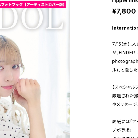
ripple 
¥7,800
Internatio
7/15(水)、
が、FINDER 
photogra
ル)」と題し
【スペシャル
厳選された撮
やメッセージ
表紙には「ア
プが登場！