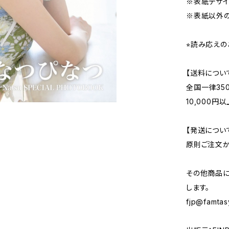
※表紙デザイ
※表紙以外の
⭐︎読み応え
【送料につい
全国一律35
10,000
【発送につい
原則ご注文
その他商品
します。
fjp@famtas