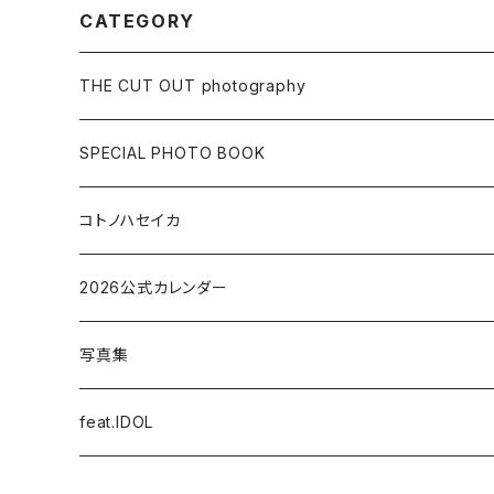
CATEGORY
THE CUT OUT photography
MENS ARTIST
SPECIAL PHOTO BOOK
GIRLS ARTIST
LIVE PHOTO BOOK
コトノハセイカ
LOCATION PHOTO BOOK
2026公式カレンダー
STUDIO PHOTO BOOK
写真集
STYLE BOOK
feat.IDOL
MEMORIAL PHOTO BOOK