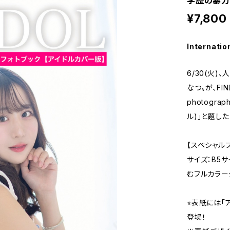
学歴の暴力
¥7,800
Internatio
6/30(火
なつ〟が、FIN
photogra
ル)」と題し
【スペシャル
サイズ：B5サ
むフルカラー
⭐︎表紙には
登場！