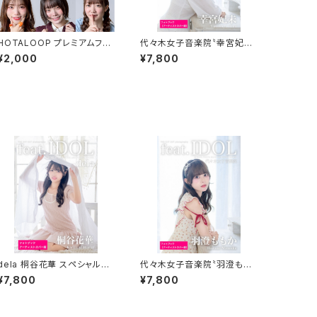
HOTALOOP プレミアムフォ
代々木女子音楽院〝幸宮妃
トグッズ 新春特別限定販売
未〟スペシャルフォトブック＆公
¥2,000
¥7,800
式フォトブック
dela 桐谷花華 スペシャルフ
代々木女子音楽院〝羽澄もも
ォトブック＆公式プロモーショ
か〟スペシャルフォトブック＆公
¥7,800
¥7,800
ンブック
式フォトブック