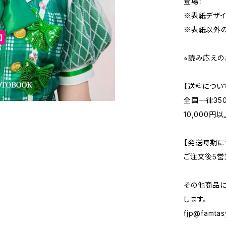
登場！
※表紙デザイ
※表紙以外の
⭐︎読み応え
【送料につい
全国一律35
10,000
【発送時期に
ご注文後5
その他商品
します。
fjp@famtas