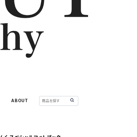
Y
ABOUT