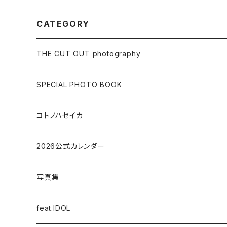
CATEGORY
THE CUT OUT photography
MENS ARTIST
SPECIAL PHOTO BOOK
GIRLS ARTIST
LIVE PHOTO BOOK
コトノハセイカ
LOCATION PHOTO BOOK
2026公式カレンダー
STUDIO PHOTO BOOK
写真集
STYLE BOOK
feat.IDOL