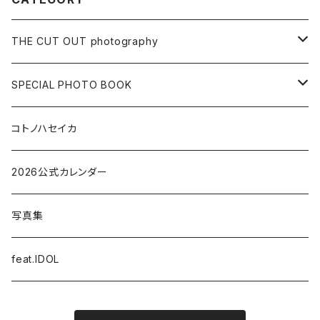
THE CUT OUT photography
MENS ARTIST
SPECIAL PHOTO BOOK
GIRLS ARTIST
LIVE PHOTO BOOK
コトノハセイカ
LOCATION PHOTO BOOK
2026公式カレンダー
STUDIO PHOTO BOOK
写真集
STYLE BOOK
feat.IDOL
MEMORIAL PHOTO BOOK