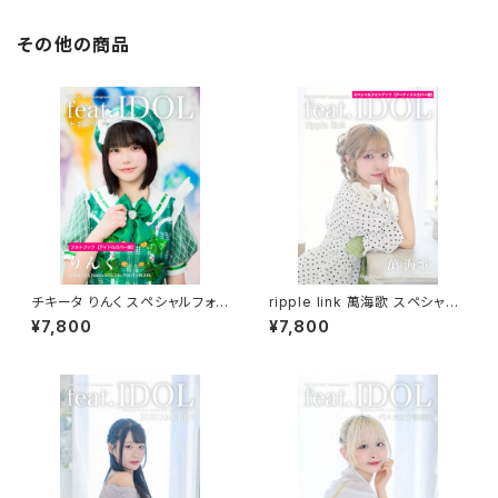
その他の商品
チキータ りんく スペシャルフォト
ripple link 萬海歌 スペシャル
ブック
フォトブック
¥7,800
¥7,800