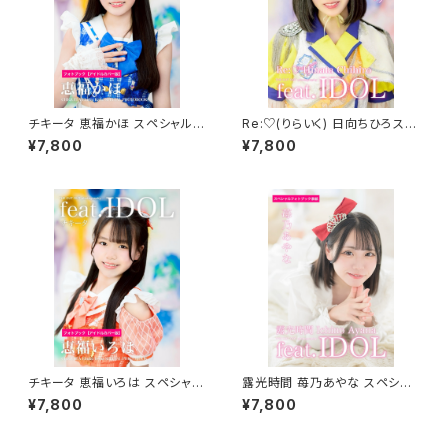
チキータ 恵福かほ スペシャルフ
Re:♡(りらいく) 日向ちひろスペ
ォトブック
シャルフォトブック
¥7,800
¥7,800
チキータ 恵福いろは スペシャル
露光時間 苺乃あやな スペシャ
フォトブック
ルフォトブック
¥7,800
¥7,800